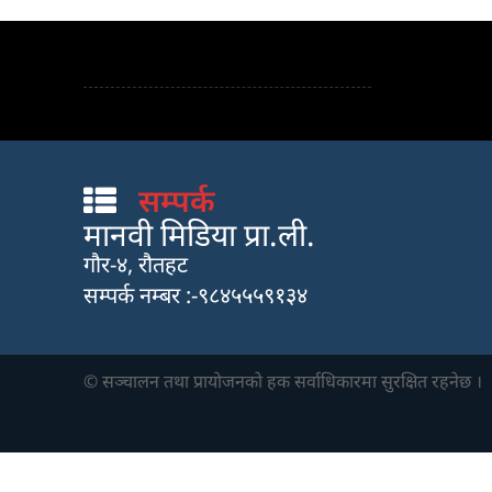
सम्पर्क
मानवी मिडिया प्रा.ली.
गौर-४, रौतहट
सम्पर्क नम्बर :-९८४५५५९१३४
© सञ्चालन तथा प्रायाेजनकाे हक सर्वाधिकारमा सुरक्षित रहनेछ ।