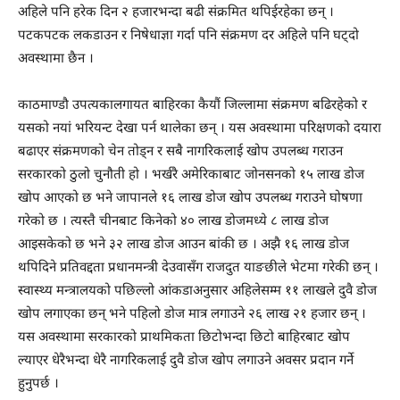
अहिले पनि हरेक दिन २ हजारभन्दा बढी संक्रमित थपिईरहेका छन् ।
पटकपटक लकडाउन र निषेधाज्ञा गर्दा पनि संक्रमण दर अहिले पनि घट्दो
अवस्थामा छैन ।
काठमाण्डौ उपत्यकालगायत बाहिरका कैयौं जिल्लामा संक्रमण बढिरहेको र
यसको नयां भरियन्ट देखा पर्न थालेका छन् । यस अवस्थामा परिक्षणको दयारा
बढाएर संक्रमणको चेन तोड्न र सबै नागरिकलाई खोप उपलब्ध गराउन
सरकारको ठुलो चुनौती हो । भर्खरै अमेरिकाबाट जोनसनको १५ लाख डोज
खोप आएको छ भने जापानले १६ लाख डोज खोप उपलब्ध गराउने घोषणा
गरेको छ । त्यस्तै चीनबाट किनेको ४० लाख डोजमध्ये ८ लाख डोज
आइसकेको छ भने ३२ लाख डोज आउन बांकी छ । अझै १६ लाख डोज
थपिदिने प्रतिवद्दता प्रधानमन्त्री देउवासँग राजदुत याङछीले भेटमा गरेकी छन् ।
स्वास्थ्य मन्त्रालयको पछिल्लो आंकडाअनुसार अहिलेसम्म ११ लाखले दुवै डोज
खोप लगाएका छन् भने पहिलो डोज मात्र लगाउने २६ लाख २१ हजार छन् ।
यस अवस्थामा सरकारको प्राथमिकता छिटोभन्दा छिटो बाहिरबाट खोप
ल्याएर धेरैभन्दा धेरै नागरिकलाई दुवै डोज खोप लगाउने अवसर प्रदान गर्ने
हुनुपर्छ ।