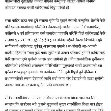
पहिलोचोटी दुईतिहाई जनमत पाएको कम्युनिष्ट पार्टीले आफ्नो जनमत
जोगाउन नसक्दा यसरी काँग्रेसलाई चिठ्ठा परेको हो ।
सत्ता बाहिर रहंदा एक हुने सत्तामा पुगेपछि फुट्ने नेपाली कम्युनिष्ट शैलीले फेरि
पनि एमाले–माओवादी सम्मिलित नेकपालाई छाडेन । आम निर्वाचनमार्फत्
काँग्रेसले ५ वर्ष प्रतिपक्षमा बस्ने जनादेश पाएपनि परिस्थितिले काँग्रेसलाई फेरि
सत्तामा पुयाएको छ । दुई तिहाई बहुमत नजिक रहेको नेकपा विभाजित हुदै
सर्वोच्चको आदेशबाट पूर्ववत् अवस्थामा एमाले र माओवादी आ–आफ्नो
बाटोमा हिडेपछि “भाइ फुटे गवांर लुटे” भन्ने उखान चरितार्थ हुनेगरि काँग्रेसलाई
फेरि सत्तामा पुग्ने सुनौलो अवसर हात लागेको हो । तिव्र राजनीतिक ध्रुवीकरण
बढिरहेको अहिलेको असामान्य परिस्थितिमा मुलुकको पांचौं प्रधानमन्त्री बन्न
पुगेका शेरबहादुर देउवाको यो कार्यकाल निकै चुनौतीपूर्ण हुने देखिन्छ ।
प्रधानमन्त्रीको रुपमा देउवाको लागि राम्रो काम गरेर देखाउने यो एउटा सुनौलो
अवसर मात्र नभएर कडा चुनौती पनि साथसाथ छ ।
संविधानबमोजिम साउन २९ गतेभित्र उनले संसदमा विश्वासको मत लिन
सक्छन् कि सक्दैनन् भन्ने कुराले मुलुकको मुख्य राजनीतिक दिशा मात्र होइन्
यो सरकार र संसद्को भविष्य पनि तय गर्नेछ । संसदमा विश्वासको मत जिते