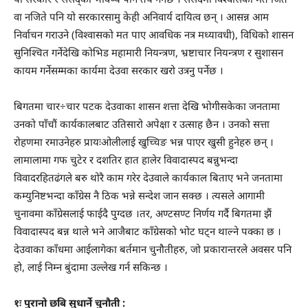
वा नजिते पनि यो सरकारसामु केही अनिवार्य दायित्व छन् । आसन्न आम
निर्वाचन गराउने (विश्वासको मत पाए आवधिक नत्र मध्यावधी), विधिको शासन
सुनिश्चित गर्नेदेखि कोभिड महामारी नियन्त्रण, भ्रष्टाचार नियन्त्रण र सुशासन
कायम गर्नेसम्मका कार्यमा देउवा सरकार खरो उत्रनु पर्नेछ ।
बिगतमा चार÷चार पटक देउवाका शासन शत्ता देखि भोगीसकेका जनतामा
उनको पाँचौं कार्यकालबाट उतिसारो अपेक्षा र उत्साह छैन । उनको सत्ता
रोहणमा रमाउनेहरु प्रायःओलीलाई खुच्चिङ भन्न पाएर खुसी हुनेहरु छन् ।
लामालामा गफ चुटेर र दशतिर हात हालेर विवादास्पद बन्नुभन्दा
विवादरहितढंगले बरु थोरै काम गरेर देउवाले कार्यकाल बिताए भने जनतामा
कम्युनिष्टभन्दा काँग्रेस नै ठिक भन्ने सन्देश जान सक्छ । त्यसले आगामी
चुनावमा काँग्रेसलाई फाईदै पुग्दछ ।तर, अण्टसण्ट निर्णय गर्दै बिगतमा झैं
विवादास्पद बन्न थाले भने आजैबाट काँग्रेसको भोट घट्न थाल्ने पक्का छ ।
देउवाका काँधमा आईलागेका बर्तमान चुनौतीहरु, जो प्रकारान्तरले अवसर पनि
हो, लाई निम्न बुंदामा उल्लेख गर्न सकिन्छ ।
१ः पुरानो छबि सुधार्ने चुनौती :