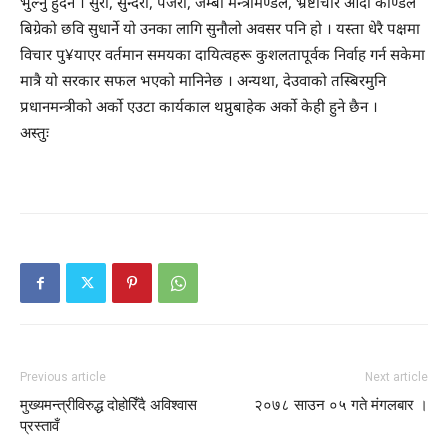
भुल्नु हुंदैन । सुरा, सुन्दरी, पजेरो, जम्बो मन्त्रीमण्डल, भ्रष्टाचार आदी काण्डले
बिग्रेको छवि सुधार्ने यो उनका लागि सुनौलो अवसर पनि हो । यस्ता धेरै पक्षमा
विचार पु¥याएर वर्तमान समयका दायित्वहरू कुशलतापूर्वक निर्वाह गर्न सकेमा
मात्रै यो सरकार सफल भएको मानिनेछ । अन्यथा, देउवाको तस्बिरमुनि
प्रधानमन्त्रीको अर्को एउटा कार्यकाल थप्नुबाहेक अर्को केही हुने छैन ।
अस्तुः
Previous article
Next article
मुख्यमन्त्रीविरुद्ध दोहोरिँदै अविश्वास
२०७८ साउन ०५ गते मंगलबार ।
प्रस्तावँ