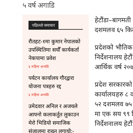
५ वर्ष अगाडि
हेटौंडा–बागमती
पछिल्लाे समाचार
दशमलव ६५ किलो
रौतहट-१मा कुमार नेपालको
प्रदेशको भौतिक प
उपस्थितिमा सयौँ कार्यकर्ता
निर्देशनालय हे
नेकपामा प्रवेश
आर्थिक वर्ष २०
६ महिना अगाडि
पर्यटन कार्यालय गौरद्वारा
प्रदेश सरकारको 
योजना पत्रहरु रद्द
कार्यालयहरु ८ 
६ महिना अगाडि
५२ दशमलव ७५ क
उमेदवार अनिल र अजयले
मा एक सय ९९ क
आफ्नो कलाकर्तुत लुकाउन
निर्देशनालय हे
मेरो भिडियो समाजिक
संजालमा राख्न लगायो:-