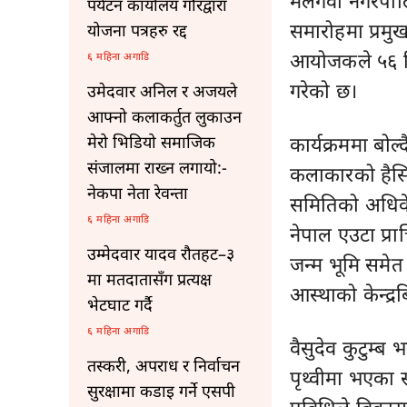
मलंगवा नगरपाल
पर्यटन कार्यालय गौरद्वारा
समारोहमा प्रम
योजना पत्रहरु रद्द
आयोजकले ५६ क
६ महिना अगाडि
गरेको छ।
उमेदवार अनिल र अजयले
आफ्नो कलाकर्तुत लुकाउन
कार्यक्रममा बो
मेरो भिडियो समाजिक
संजालमा राख्न लगायो:-
कलाकारको हैसि
नेकपा नेता रेवन्ता
समितिको अधिव
६ महिना अगाडि
नेपाल एउटा प्र
उम्मेदवार यादव रौतहट–३
जन्म भूमि समेत
मा मतदातासँग प्रत्यक्ष
आस्थाको केन्द्रब
भेटघाट गर्दै
६ महिना अगाडि
वैसुदेव कुटुम्ब
तस्करी, अपराध र निर्वाचन
पृथ्वीमा भएका 
सुरक्षामा कडाइ गर्ने एसपी