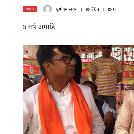
सुर्योदय खवर
784
0
समाज
४ वर्ष अगाडि