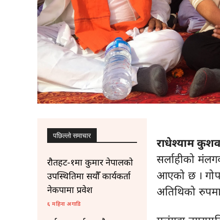
पछिल्लाे समाचार
राधेश्याम कुशवा
सर्लाहीको मंल
रौतहट-१मा कुमार नेपालको
आएको छ । गोपाल
उपस्थितिमा सयौँ कार्यकर्ता
नेकपामा प्रवेश
अतिथिको रुपमा
६ महिना अगाडि