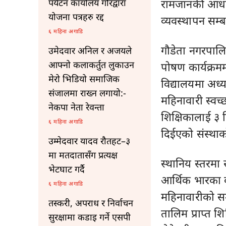
रामजानकी आधार
पर्यटन कार्यालय गौरद्वारा
योजना पत्रहरु रद्द
व्यवस्थापन सम्
६ महिना अगाडि
गौडेता नगरपालिक
उमेदवार अनिल र अजयले
आफ्नो कलाकर्तुत लुकाउन
पोषण कार्यक्रम
मेरो भिडियो समाजिक
विद्यालयमा अध्य
संजालमा राख्न लगायो:-
महिनावारी स्वच
नेकपा नेता रेवन्ता
शिक्षिकालाई ३ 
६ महिना अगाडि
दिईएको संस्थाको
उम्मेदवार यादव रौतहट–३
मा मतदातासँग प्रत्यक्ष
स्थानिय स्तरमा 
भेटघाट गर्दै
आर्थिक भारका 
६ महिना अगाडि
महिनावारीको सम
तस्करी, अपराध र निर्वाचन
तालिम प्राप्त 
सुरक्षामा कडाइ गर्ने एसपी