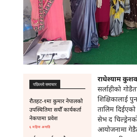
राधेश्याम कुशव
पछिल्लाे समाचार
सर्लाहीको गोड
शिक्षिकालाई पुन प
रौतहट-१मा कुमार नेपालको
तालिम दिईएको
उपस्थितिमा सयौँ कार्यकर्ता
नेकपामा प्रवेश
सेभ द चिल्ड्रेनक
६ महिना अगाडि
आयोजनामा गेडैत