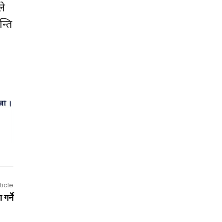
ले
न्ति
ticle
गर्ने