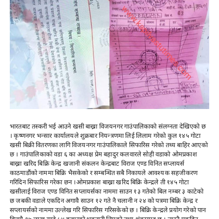
भारतबाट तस्करी भई आउने खसी बाख्रा विजयनगर गाउंपालिकाकाे संलग्नता देखिएकाे छ
। कृष्णनगर भन्सार कार्यालयले शुक्रबार नियन्त्रणमा लिई लिलाम गरेकाे कुल १४५ गाेटा
खसी बिक्री वितरणका लागि विजयनगर गाउंपालिकाले सिफारिस गरेकाे तथ्य बाहिर आएकाे
छ । गाउंपालिकाकाे वडा ६ का अध्यक्ष प्रेम बहादुर कलवारले साेही वडाकाे ओमप्रकाश
बाख्रा खरिद बिक्रि केन्द्र खजानी संकलन केन्द्रबाट विराज एण्ड विनित सप्लायर्स
काठमाडाैंकाे नाममा बिक्रि भैसकेकाे र सम्बन्धित सबै निकायले आवश्यक सहजीकरण
गरिदिन सिफारिस गरेका छन ।ओमप्रकाश बाख्रा खरिद बिक्रि केन्द्रले ती १४५ गाेटा
खसीलाई विराज एण्ड विनित सप्लायर्सका नाममा साउन १३ गतेकाे बिल नम्बर ३ काटेकाे
छ जबकी वडाले एकदिन अगावै साउन १२ गते नै चलानी न २४ काे पत्रमा बिक्रि केन्द्र र
सप्लायर्सकाे नाममा उल्लेख गरि सिफारिस गरिसकेकाे छ । बिक्रि केन्द्रले प्रयाेग गरेकाे पान
बिलमै १७ लाख साढे ५४ हजारकाे भुक्तानी लिएकाे तथ्य शंकास्पद छ । त्यस्तै एकदिन