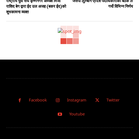
राष्ट्रीय युवा संघ कृष्णनगर अध्यक्ष मिर्जा
जसपा लुम्बिनि प्रदेश पदाधिकारीको बैठक ले
राशिद बेग द्वारा ईद उल अजह (बकर ईद)को
गर्यो विभिन्न निर्णय
शुभकामना व्यक्त
Facebook
Instagram
Twitter
Youtube