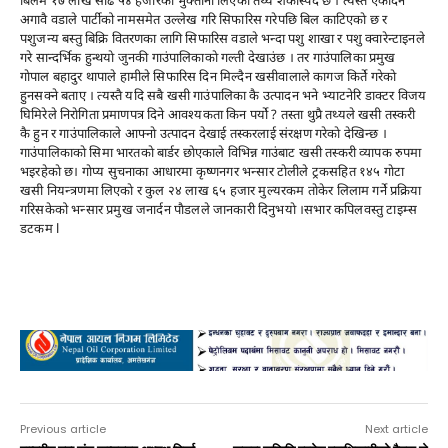
अगावै वडाले पार्टीको नामसमेत उल्लेख गरि सिफारिस गरेपछि बिल काटिएकाे छ र
पशुजन्य बस्तु बिक्रि वितरणका लागि सिफारिस वडाले भन्दा पशु शाखा र पशु क्वारेन्टाइनले
गरे सान्दर्भिक हुन्थयाे जुनकी गाउंपालिकाकाे गल्ती देखाउंछ । तर गाउंपालिका प्रमुख
गाेपाल बहादुर थापाले हामीले सिफारिस दिन मिल्दैन खसीवालाले कागज किर्ते गरेकाे
हुनसक्ने बताए । त्यस्तै यदि सबै खसी गाउंपालिका कै उत्पादन भने भ्याटनेरि डाक्टर विजय
घिमिरेले निराेगिता प्रमाणपत्र दिने आवश्यकता किन पर्याे ? तस्ता थुप्रै तथ्यले खसी तस्करी
कै हुन र गाउंपालिकाले आफ्नाे उत्पादन देखाई तस्करलाई संरक्षण गरेकाे देखिन्छ ।
गाउंपालिकाकाे सिमा भारतकाे बार्डर छाेएकाले विभिन्न गाउंबाट खसी तस्करी व्यापक रुपमा
भइरहेकाे छ। गाेप्य सुचनाका आधारमा कृष्णनगर भन्सार टाेलीले ट्रकसहित १४५ गाेटा
खसी नियन्त्रणमा लिएकाे र कुल २४ लाख ६५ हजार मुल्यरकम ताेकेर लिलाम गर्ने प्रक्रिया
गरिसकेको भन्सार प्रमुख जनार्दन पाैडलले जानकारी दिनुभयाे ।सभार कपिलवस्तु टाइम्स
डटकम l
Advertisement
Previous article
Next article