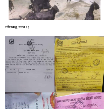
कपिलवस्तु ,साउन १३