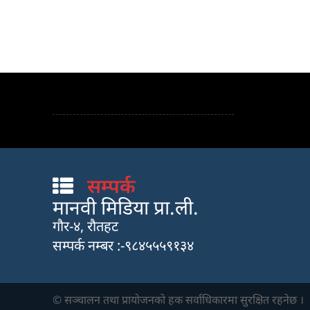
सम्पर्क
मानवी मिडिया प्रा.ली.
गौर-४, रौतहट
सम्पर्क नम्बर :-९८४५५५९१३४
© सञ्चालन तथा प्रायाेजनकाे हक सर्वाधिकारमा सुरक्षित रहनेछ ।