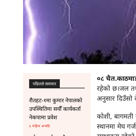
०८ चैत.काठमाड
पछिल्लाे समाचार
रहेको छ।जल तथा
अनुसार दिउँसो
रौतहट-१मा कुमार नेपालको
उपस्थितिमा सयौँ कार्यकर्ता
कोशी, बागमती र 
नेकपामा प्रवेश
स्थानमा मेघ गर्
६ महिना अगाडि