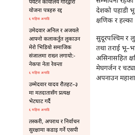
सम्भावना रहेक
पर्यटन कार्यालय गौरद्वारा
देशको पहाडी भू
योजना पत्रहरु रद्द
क्षणिक र हल्का 
६ महिना अगाडि
उमेदवार अनिल र अजयले
सुदूरपश्चिम र 
आफ्नो कलाकर्तुत लुकाउन
तथा तराई भू–भाग
मेरो भिडियो समाजिक
संजालमा राख्न लगायो:-
असिनासहित क्षण
नेकपा नेता रेवन्ता
मेघगर्जन र चट्य
६ महिना अगाडि
अपनाउन महाशाख
उम्मेदवार यादव रौतहट–३
मा मतदातासँग प्रत्यक्ष
भेटघाट गर्दै
६ महिना अगाडि
तस्करी, अपराध र निर्वाचन
सुरक्षामा कडाइ गर्ने एसपी