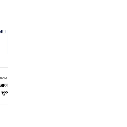
ticle
ा आज
 सुरु