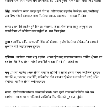
वैदेशिक रोजगारमा गरेको श्रम लगानीबाट राम्रो उन्नती हुनेछ। राजनीतिमा राम्रो पकड रहला।
सिंह :
मानसिक रुपमा उमङ् रहने योग छ। परिवारबाट सहयोग मिल्नेछ। चरा, पन्छीलाई
अन्न दिएर गरेको कामबाट लाभ मिल्नेछ। व्यापार व्यवसायमा फाइदा मिल्नेछ।
कन्या :
सम्पत्ति आर्जन हुने दिन छ। स्वास्थ्य, शिक्षा, रोजगारमा आफू अनुकुल छ।
राजनीतिमा भने जोगिएर काम गर्नुपर्ने छ। मन खिन्न हुनेछ।
तुला :
आर्थिक कठिनाइ भएपनि शिक्षाको क्षेत्रमा सहयोग मिल्नेछ। दीर्घकालीन कामको
सुरुवात गर्दा फाइदाजनक हुनेछ।
वृश्चिक :
बोलीका कारण शत्रु बढ्नेछ। शान्त रहेर बस्नु फाइदाजनक छ। धार्मिक क्षेत्रमा मन
बढ्नेछ। वैदेशिक क्षेत्रमा गरेको लगानीले फाइदा मिल्ने योग रहेको छ।
धनु :
प्रशंसा बढ्नेछ। अरु क्षेत्रमा यथावत रहेपनि शिक्षाको क्षेत्रमा दायरा फराकिलो हुनेछ।
सामाजिक, स्वास्थ्य, राजनीति, पारिवारिक क्षेत्र यथावत रहेको छ। लगानी भने नगर्नु उचित
देखिन्छ। धार्मिक क्षेत्रमा रुची बढ्नेछ।
मकर :
दीर्घकालीन योजना नबनाएको राम्रो। आज ठूलो नाफा गर्न सकिँदैन भने अरु
कार्यमा सामान्य छ। मातापिताको आशिर्वाद लिएर दिनको सुरुवात गर्नुहोला।