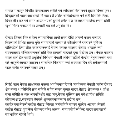
समाजमा कानुन विपरीत क्रियाकलाप कसैले पर्व त्यौहारको बेला नगर्न सुझाव दिएका हुन ।
हिन्दूहरूको महान आस्थाको पर्व बडा दशै अहिले चलिरहेको छ भने केही दिनपछि तिहार,
दिपावली र छठ पर्व समेत आउने भएको हुनाले सबैले यश पर्वलाई समाजिक रूपमा हाँसी
खुशी मिलेर मनाउन मेयर प्रत्यासी यादवले अनुरोध गरे ।
रौतहट जिल्ला भित्र सक्रिय रूपमा विगत लामो समय देखि आफ्नो कलम चलाएर
जिल्लाको विभिन्न स्तरमा पुगेर समाचारको माध्यमले परिवर्तन गर्न र गराउने भुमिका
खेलिरहेको क्रियाशील पत्रकारहरूलाई नेपाल पत्रकार महासंघ रौतहट शाखाले नयाँ
सदस्यताबाट बञ्चित बनाएको प्रति मेयर प्रत्यासी यादवले दुख पोखेका छन । नेपाल पत्रकार
महासंघको हैकमवादी प्रबृत्तिको बिरोधमा नेपाली काँग्रेस पार्टीको केन्द्रीय नेतृत्वहरूसँग यस
बारे आफूले आवाज उठाउन र सम्बन्धित निकायमा नयाँ सदस्यता दिन बारे सकेसम्मको
पहल समेत गर्न उनले बताए छन् ।
रिपोर्ट क्लब नेपाल साक्षात्कार कक्षमा आयोजना गरिएको कार्यक्रममा नेपाली कांग्रेस रौतहट
क्षेत्र नम्बर १ प्रतिनिधि सभा समिति सचिव संजय कुमार यादव,रौतहट क्षेत्र नम्बर १ प्रदेश
सभा समिति अध्यक्ष अवधकिशोर साह कानु,नेपाल मुस्लिम संघ मधेश प्रदेश समिति
कोषाध्यक्ष डा.सरफराज तैयबले शुभकामना मन्तव्य राखेका छन् ।
कार्यक्रममा नेपाली कांग्रेस रौतहट जिल्ला कार्यसमिति सदस्य गुलरेज अहमद ,नेपाली
कांग्रेस रौतहट युवा नेता मोहम्मद मनिर आलम , समाजसेवी लोकेन्द्र यादव लगायतको
सहभागिता रहेको थियो।