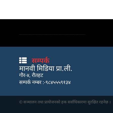
सम्पर्क
मानवी मिडिया प्रा.ली.
गौर-४, रौतहट
सम्पर्क नम्बर :-९८४५५५९१३४
© सञ्चालन तथा प्रायाेजनकाे हक सर्वाधिकारमा सुरक्षित रहनेछ ।