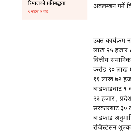
रिमालको प्रतिबद्धता
अवलम्बन गर्ने वि
६ महिना अगाडि
उक्त कार्यक्रम
लाख २५ हजार ८ 
वित्तीय समानिक
करोड ९० लाख ७
११ लाख ७२ हजा
बाडफाडबाट ९ क
२३ हजार , प्रद
सरकारबाट ३० ला
बाडफाड अनुमानि
रजिस्टेसन शुल्