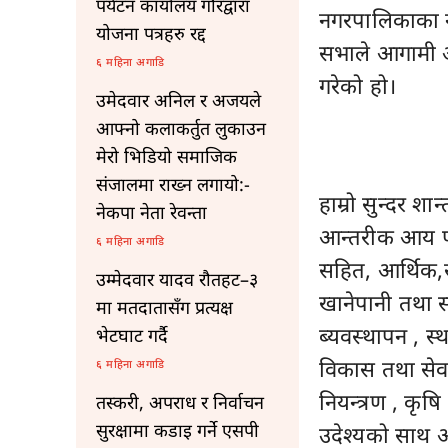
पर्यटन कार्यालय गौरद्वारा
नगरपालिकाका नग
योजना पत्रहरु रद्द
सभाले आगामी आर
६ महिना अगाडि
गरेको हो।
उमेदवार अनिल र अजयले
आफ्नो कलाकर्तुत लुकाउन
मेरो भिडियो समाजिक
संजालमा राख्न लगायो:-
हाम्रो सुन्दर 
नेकपा नेता रेवन्ता
आन्तरीक आय पह
६ महिना अगाडि
सहित, आर्थिक,सं
उम्मेदवार यादव रौतहट–३
खानेपानी तथा 
मा मतदातासँग प्रत्यक्ष
ब्यवस्थापन , स
भेटघाट गर्दै
विकास तथा सेवा
६ महिना अगाडि
नियन्त्रण , कृ
तस्करी, अपराध र निर्वाचन
सुरक्षामा कडाइ गर्ने एसपी
उदेश्यको साथ 