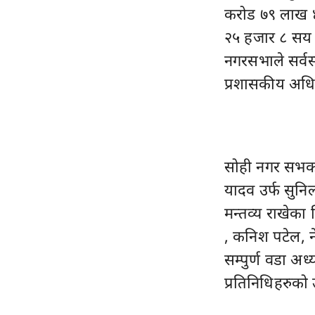
करोड ७९ लाख ४
२५ हजार ८ सय 
नगरसभाले सर्वस
प्रशासकीय अधि
सोही नगर सभको प
यादव उर्फ सुन
मन्तव्य राखेका
, कनिश पटेल, 
सम्पुर्ण वडा अध
प्रतिनिधिहरुको