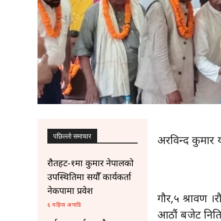
पछिल्लाे समाचार
अरविन्द कुमार 
रौतहट-१मा कुमार नेपालको
उपस्थितिमा सयौँ कार्यकर्ता
नेकपामा प्रवेश
गौर,५ श्रावण 
६ महिना अगाडि
आठौं बजेट निति 