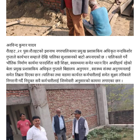
अरविन्द कुमार यादव
रौतहट ,२१ पुस।रौतहटको इशनाथ नगरपालिकामा प्रमुख प्रशासकिय अधिकृत नन्दकिशोर
गुप्ताले कार्यभार सम्हाले देखि पालिका सुशासनको बाटो अपनाएको छ । पालिकाले गर्ने
भौतिक निर्माण कार्यमा पारदर्शिता सङै शिक्षा, स्वास्थ्यमा समेत ध्यान दिन अपरिहार्य रहेको
बेला प्रमुख प्रशासकिय अधिकृत गुप्ताले बिद्यालय अनुगमन , स्वास्थ्य संस्था अनुगमनलाई
समेत तिब्रता दिएका छन ।पालिका तथा वडामा कार्यरत कर्मचारीलाई समेत सुक्ष्म तरिकाले
निगरानी गर्दै नियुक्त सवै कर्मचारीलाई जिम्मेवारी अनुसारको काममा लगाएका छन ।