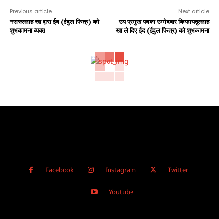
Previous article
Next article
नसरूल्लाह खा द्वारा ईद (ईदुल फित्र) को
उप प्रमुख पदका उम्मेदवार किफायतुल्लाह
शुभकामना व्यक्त
खा ले दिए ईद (ईदुल फित्र) को शुभकामना
Facebook
Instagram
Twitter
Youtube