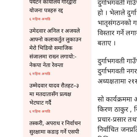
दुर्गाभगवती गाउ
पर्यटन कार्यालय गौरद्वारा
योजना पत्रहरु रद्द
हो । भेलाले दुर
६ महिना अगाडि
भातृसंगठनको गठन
उमेदवार अनिल र अजयले
विस्तार गर्ने लगा
आफ्नो कलाकर्तुत लुकाउन
बताए ।
मेरो भिडियो समाजिक
संजालमा राख्न लगायो:-
दुर्गाभगवती गा
नेकपा नेता रेवन्ता
दुर्गाभगवती न
६ महिना अगाडि
अध्यक्षतामा २
उम्मेदवार यादव रौतहट–३
मा मतदातासँग प्रत्यक्ष
सो कार्यक्रममा अ
भेटघाट गर्दै
किरण ठाकुर , 
६ महिना अगाडि
प्रचार-प्रसार त
तस्करी, अपराध र निर्वाचन
निर्वाचित जनप्
सुरक्षामा कडाइ गर्ने एसपी