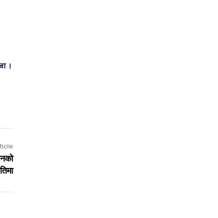
ticle
्बनको
ितिमा