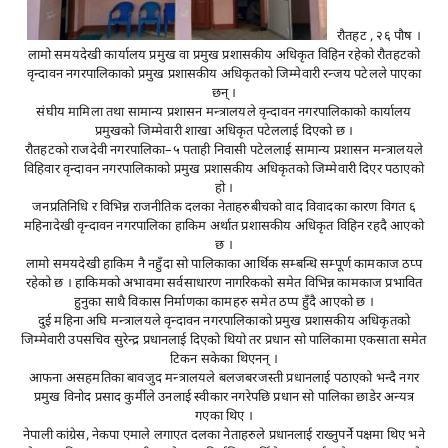
रौतहट , २६ पौष ।
लामो समयदेखी कार्यालय प्रमुख वा प्रमुख प्रशासकीय अधिकृत विहिन रहेको रौतहटको
वृन्दावन नगरपालिकाको प्रमुख प्रशासकीय अधिकृतको जिम्मेवारी रन्जय पटेलले पाएका
छन् ।
संघीय मामिला तथा सामान्य प्रशासन मन्त्रालयले वृन्दावन नगरपालिकाको कार्यालय
प्रमुखको जिम्मेवारी शाखा अधिकृत पटेललाई दिएको छ ।
रौतहटको राजदेवी नगरपालिका–५ पताही निवासी पटेललाई सामान्य प्रशासन मन्त्रालयले
विहिवार वृन्दावन नगरपालिकाको प्रमुख प्रशासकीय अधिकृतको जिम्मेवारी दिएर पठाएको
हो ।
जनप्रतिनिधि र विभिन्न राजनीतिक दलका नेताहरुबीचको वाद विवादका कारण विगत ६
महिनादेखी वृन्दावन नगरपालिका हाकिम अर्थात प्रशासकीय अधिकृत विहिन रहदै आएको
छ ।
लामो समयदेखी हाकिम नै नहुँदा सो पालिकाका आर्थिक सम्बन्धि सम्पूर्ण कामकाज ठप्प
रहेको छ । हाकिमको अभावमा सर्वसाधारण नागरिकको समेत विभिन्न कामकाज प्रभावित
हुनुका साथै विकास निर्माणका कामहरु समेत ठप्प हुँदै आएको छ ।
दुई महिना अघि मन्त्रालयले वृन्दावन नगरपालिकाको प्रमुख प्रशासकीय अधिकृतको
जिम्मेवारी उपसचिव सुरेन्द्र प्रधानलाई दिएको थियो तर प्रधान सो पालिकामा एकसाता समेत
टिकन सकेका थिएनन् ।
आफना असहमतिका बावजुद मन्त्रालयले बलजबरजस्ती प्रधानलाई पठाएको भन्दै नगर
प्रमुख विनोद प्रसाद कुर्मीले उनलाई स्वीकार नगरेपछि प्रधान सो पालिका छाडेर अन्यत्र
गएका थिए ।
नेपाली कांग्रेस, नेकपा एमाले लगाएत दलका नेताहरुले प्रधानलाई राख्नुपर्ने पक्षमा थिए भने