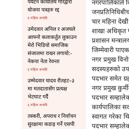
नगरपालिकाले व
पर्यटन कार्यालय गौरद्वारा
योजना पत्रहरु रद्द
जनप्रतिनिधिबी
६ महिना अगाडि
चार महिना देख
उमेदवार अनिल र अजयले
शाखा अधिकृत पट
आफ्नो कलाकर्तुत लुकाउन
प्रशासन मन्त्र
मेरो भिडियो समाजिक
जिम्मेवारी पाए
संजालमा राख्न लगायो:-
नगर प्रमुख विनो
नेकपा नेता रेवन्ता
सदस्यहरुको उप
६ महिना अगाडि
पदभार समेत ग्र
उम्मेदवार यादव रौतहट–३
नगर प्रमुख कुर
मा मतदातासँग प्रत्यक्ष
पदभार सम्हालेक
भेटघाट गर्दै
कार्यपालिका स
६ महिना अगाडि
स्वागत गरेका थ
तस्करी, अपराध र निर्वाचन
सुरक्षामा कडाइ गर्ने एसपी
पदभार सम्हाले