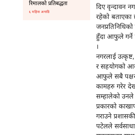
रिमालको प्रतिबद्धता
दिए वृन्दावन 
६ महिना अगाडि
रहेको बताएका 
जनप्रतिनिधिको 
हुँदा आफुले गर
।
नगरलाई उत्कृष्
र सहयोगको आवश
आफुले सबै पक्षस
कामहरु गरेर दे
सम्हालेको उनले
प्रकारको काखा
गराउने प्रशासक
पटेलले सर्वसाध