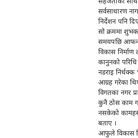
सहजताका साथ प्
सर्वसाधारण नाग
निर्देशन पनि दि
सो क्रममा शुभका
समयपछि आफना 
विकास निर्माण ल
कानुनको परिधि 
नडराइ निर्धक्क
आग्रह गरेका थि
विगतका नगर प्रम
कुनै ठोस काम गर
नसकेको कामहरु 
बताए ।
आफुले विकास नि