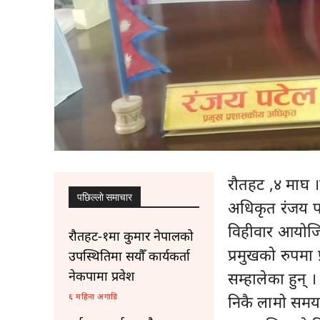
रौतहट ,४ माघ ।
पछिल्लाे समाचार
अधिकृत रंजय प
विहीवार आयोजि
रौतहट-१मा कुमार नेपालको
प्रमुखको रुपमा
उपस्थितिमा सयौँ कार्यकर्ता
नेकपामा प्रवेश
सम्हालेका हुन् ।
६ महिना अगाडि
निकै लामो समयद