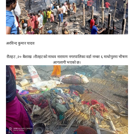
अरविन्द कुमार यादव
रौतहट ,२० बैशाख ।रौतहटको माधव नारायण नगरपालिका वर्डा नम्बर ६ माधोपुरमा भीषण
आगलागी भएको छ।