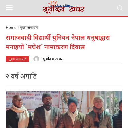
Home
मुख्य समाचार
समाजवादी विद्यार्थी युनियन नेपाल धनुषाद्वारा
मनाइयो `मधेश´ नामाकरण दिवास
सुर्योदय खवर
मुख्य समाचार
२ वर्ष अगाडि