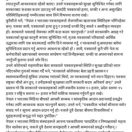
ल्याउनुपर्ने आवश्यकता रहेको बताए। उनले पत्रकारहरूको सुरक्षा सुनिश्चित गर्नका लागि
सरकारबाट सशक्त कदम उठाउनु पर्ने बताउँदै पत्रकारको हत्या, धम्की र अन्य असुरक्षित
परिस्थितिहरूलाई गम्भीरताका साथ लिने विषयमा धारणा राखे।
कुरैसीले भने, “नेपाल र भारतका पत्रकारहरूले रोजगारीका खतरनाक स्थितिहरू भोगिरहेका
छन्। यसका साथै, पत्रकारको हत्या हुनु र उनलाई धम्की दिनु सस्तो र अस्वीकृत व्यवहार
हो। सरकारले यसलाई रोक्नका लागि कडा कदम चाल्नुपर्छ।” उनले सरकारसँग आग्रह गरे
पत्रकारको सुरक्षा कानुनी रूपमा सुनिश्चित गर्न, मृतक पत्रकारको परिवारको आर्थिक
उद्धारका लागि एक सदस्यलाई जागिर दिने व्यवस्था गर्नु, र पत्रकारको मुआवज़का बारेमा
सुनिश्चितता प्रदान गर्नु अत्यन्त आवश्यक रहेको हो । साथै, पत्रकारले कुनै पनि नेता वा
कर्मचारीको भ्रष्टाचारबारे समाचार सम्प्रेषण गर्दा तिनीहरूबाट धम्की वा अपमानको सामना
नगर्नुपर्ने कुरामा उनले जोर दिए।
उनले कोरोनाको महामारीका बेला सरकारले पत्रकारहरूको स्थिति र सुरक्षा प्रतिको ध्यान
नदिएकोमा गुनासो व्यक्त गर्दै भने, “सरकारले कोरोनाका बेला प्रहरी प्रशासन र
स्वास्थ्यकर्मीलाई सुविधा उपलब्ध गराएको थियो, तर पत्रकारलाई भने ध्यान दिइएन। पत्रकार
राष्ट्रका चौथो अंग हुन्, र उनीहरूको सुरक्षाका लागि सरकारी कदम अनिवार्य छन्।” उनले
प्रस्ताव गरे कि सरकारले पत्रकारहरूको लागि स्थानीय स्तरमा १० हजार, प्रदेश स्तरमा १५
हजार र राष्ट्रिय स्तरमा २० हजार रुपैयाँ मासिक व्यवस्था गर्नुपर्ने कुरा राखे।
नेपाल र भारतका मिडिया बीचको आपसी सम्बन्ध र सांस्कृतिक आदान-प्रदानलाई प्रवर्द्धन
गर्नका लागि आवश्यक कदम चाल्नुपर्ने बताए। उनले भनें, “पत्रकारिता भनेको सीमाना नाघेर
संवाद गर्न र सूचना आदान-प्रदान गर्नु हो। यसले दुवै देशका बीचमा विचारविमर्श र
मुद्दाहरूलाई समृद्ध गर्न मद्दत पुर्याउँछ।”
नेपाल र भारतका मिडिया संस्थाहरूले आफ्ना पत्रकारितामा पारदर्शिता र निष्पक्षताको महत्व
दिन थालेका छन्, जसले दुवै देशमा समझदारी र आपसी सम्मानको प्रवर्द्धन गर्नेछन् ।