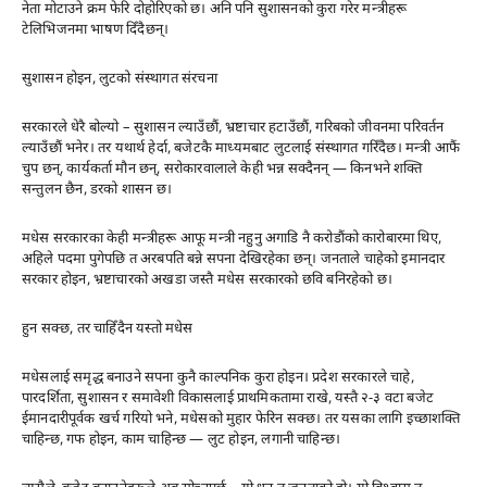
नेता मोटाउने क्रम फेरि दोहोरिएको छ। अनि पनि सुशासनको कुरा गरेर मन्त्रीहरू
टेलिभिजनमा भाषण दिँदैछन्।
सुशासन होइन, लुटको संस्थागत संरचना
सरकारले धेरै बोल्यो – सुशासन ल्याउँछौं, भ्रष्टाचार हटाउँछौं, गरिबको जीवनमा परिवर्तन
ल्याउँछौं भनेर। तर यथार्थ हेर्दा, बजेटकै माध्यमबाट लुटलाई संस्थागत गरिँदैछ। मन्त्री आफैं
चुप छन्, कार्यकर्ता मौन छन्, सरोकारवालाले केही भन्न सक्दैनन् — किनभने शक्ति
सन्तुलन छैन, डरको शासन छ।
मधेस सरकारका केही मन्त्रीहरू आफू मन्त्री नहुनु अगाडि नै करोडौंको कारोबारमा थिए,
अहिले पदमा पुगेपछि त अरबपति बन्ने सपना देखिरहेका छन्। जनताले चाहेको इमानदार
सरकार होइन, भ्रष्टाचारको अखडा जस्तै मधेस सरकारको छवि बनिरहेको छ।
हुन सक्छ, तर चाहिँदैन यस्तो मधेस
मधेसलाई समृद्ध बनाउने सपना कुनै काल्पनिक कुरा होइन। प्रदेश सरकारले चाहे,
पारदर्शिता, सुशासन र समावेशी विकासलाई प्राथमिकतामा राखे, यस्तै २-३ वटा बजेट
ईमानदारीपूर्वक खर्च गरियो भने, मधेसको मुहार फेरिन सक्छ। तर यसका लागि इच्छाशक्ति
चाहिन्छ, गफ होइन, काम चाहिन्छ — लुट होइन, लगानी चाहिन्छ।