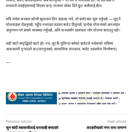
त्यसैले, बजेट बनाउनेहरूले अब सोच्नुपर्छ – यो धन त जनताको हो। यो विश्वास त
जनताले तपाईंहरूलाई दिएका छन्। त्यसमा धोका दिने छुट कसैलाई छैन।
यदि मधेस सरकार साँच्चै सुशासन दिन चाहन्छ भने, यो बजेटबाट सुरु गर्नुपर्छ — लुट्ने
योजनाहरू रोक्नुपर्छ, पहुँच नभएका वडामा बजेट दिनुपर्छ, प्रत्येक योजनाको अनलाइन
अनुगमन गर्न सक्ने व्यवस्था गर्नुपर्छ, अनि जनतासँग छलफल गरेर योजना बनाउनु पर्छ।
यही बाटो समृद्धिको बाटो हो। नत्र, लुटकै पुलिन्दा बनेको बजेटले मधेसको भविष्य
अन्धकारमै पुर्‍याउने छ।(जनगुनासो, सामाजिक सञ्जाल, बजेट दस्तावेज विश्लेषण)
—
Advertisement
Previous article
Next article
सुन चांदी व्यवसायीलाई धरासाही बनाएको
कटहरीयाको नगर सभा सम्पन्न