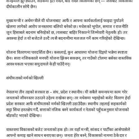
सञ्झ्याल झुन्ड्याउने, सडकमा इँटा राख्ने, बोर्ड राख्ने किसिमका छन् — जसबाट विकासको
दीर्घकालीन सोचै छैन।
मुख्यमन्त्री र अर्थमन्त्रीले यी योजनाबाट आफैं र आफ्ना कार्यकर्तालाई फाइदा पुर्याउने
खेलमा लागेको आरोप जनस्तरमा बलियो बनेको छ। मधेसको भूगोल, समाज र राजनीति
जुन हिसाबले बदनाम बनिरहेको छ, त्यसबाट बाहिर निकाल्ने जिम्मेवारी नेतृत्वकै हो। तर
अवस्था हेर्दा त यो बजेटले उल्टै त्यसै बदनामीमा मलजल गर्ने काम गरिरहेको देखिन्छ।
योजना वितरणमा पारदर्शिता छैन। कसलाई, कुन आधारमा योजना दिइयो भन्नेमा स्पष्टता
छैन। सत्ता नजिककाले मनपरी योजना झिक्न सक्छन्, तर गाउँको टोलमा बसेका वास्तविक
आवश्यकता भएका समुदायले केही पाउँदैनन्।
संघीयताको मर्मको खिल्ली
नेपालमा तीन तहको सरकार छ – संघ, प्रदेश र स्थानीय। यी सबैले समन्वयमा काम गरेर
जनताको जीवनस्तर उठाउने उद्देश्य राखेका छन्। तर मधेसमा भइरहेको बजेट वितरण हेर्दा
प्रदेश सरकार आफैं संघीयताको मर्मको खिल्ली उडाउँदैछ। स्थानीय तहलाई सहकार्यको
सट्टा सिधा हस्तक्षेप गर्दै, सत्ताको नजिक बस्ने कार्यकर्ता र नेताको पहुँचअनुसार योजनाको
बाँडफाँट भएको देखिन्छ।
वास्तवमा विकासको बजेट जनताको हक हो। तर यहाँ मन्त्री, सांसद र पार्टीका आसेपासेले
आफ्नो कमाइ खाने साधन बनाएका छन्। जनता हेरेर बस्ने, विकासको नाममा ठेकेदार र