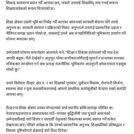
सिकाइ वातावरण प्रदान गर्दै आएका छन्, जसले उनलाई शिक्षाविद् मात्र नभई सफल
शिक्षाप्रवर्तकको रूपमा चिनाएको छ।
शिक्षा क्षेत्रमा उद्यमी भूमिका निर्वाह गर्दै आएका आलमको सरकारी सेवामा पनि लामो
अनुभव छ। सरकारी संरचना र प्रक्रियाको निकट अनुभवले उनलाई प्रशासनिक दक्षता र
नीतिगत समझ प्रदान गरेको छ, जसलाई उनले अब जनप्रतिनिधिको भूमिकामा उपयोग गर्ने
योजना बनाएका छन्।
उम्मेदवारी घोषणा समारोहमा आलमले भने, “शिक्षा र विकास हातेमालो गर्दै मात्र देश
अगाडि बढ्छ। मैले देखेको र अनुभूत गरेका कमीकमजोरीलाई सुधार्न र जनताका समस्या
नजिकबाट सम्बोधन गर्न अब प्रत्यक्ष राजनीतिक भूमिकामा आउनुपर्ने आवश्यकता महसुस
गरेको छु।”
उनले विशेषतः रौतहट क्षेत्र नं. २ का शिक्षाको गुणस्तर, पूर्वाधार विकास, रोजगारी सिर्जना,
स्वास्थ्य सेवा र युवा सशक्तीकरणलाई आफ्नो प्राथमिक कार्यसूचीको केन्द्रमा राख्ने बताउँदै
आएका छन्।
रौतहटमा शिक्षा क्षेत्रमा उनका योगदानको चर्चा स्थानीय बासिन्दामाझ परिचित छ।
तेजापाकडलगायत आसपासका गाउँ–नगरका बुद्धिजीवी तथा युवाले आलमको
उम्मेदवारीलाई नयाँ विचार र पारदर्शी नेतृत्वको विकल्पका रूपमा स्वागत गर्ने संकेत
देखाएका छन्। धेरैको अपेक्षा छ कि उनको प्रशासनिक अनुभव, शिक्षाप्रतिको प्रतिबद्धता र
विकास दृष्टिकोणले क्षेत्रलाई नयाँ दिशा दिनेछ।