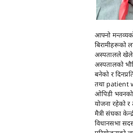
आफ्नो मन्तव्य
बिरामीहरूको ला
अस्पतालले खेल
अस्पतालको भौत
बनेको र दिनप्र
तथा patient 
ओपिडी भवनको ल
योजना रहेको र
मैत्री संघका केन्
विधानसभा सदस्य
परियोजनाको लागि 