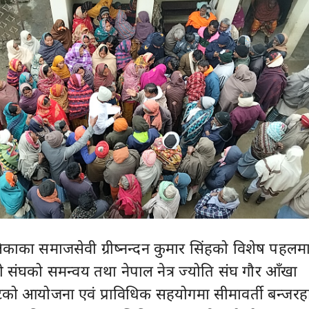
काका समाजसेवी ग्रीष्नन्दन कुमार सिंहको विशेष पहलम
री संघको समन्वय तथा नेपाल नेत्र ज्योति संघ गौर आँखा
को आयोजना एवं प्राविधिक सहयोगमा सीमावर्ती बन्जरह