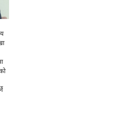
ीय
खा
मा
एको
ने