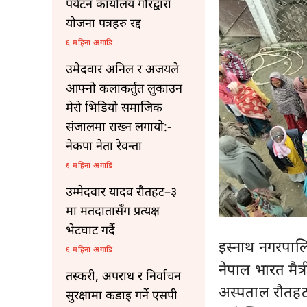
पर्यटन कार्यालय गौरद्वारा
योजना पत्रहरु रद्द
६ महिना अगाडि
उमेदवार अनिल र अजयले
आफ्नो कलाकर्तुत लुकाउन
मेरो भिडियो समाजिक
संजालमा राख्न लगायो:-
नेकपा नेता रेवन्ता
६ महिना अगाडि
उम्मेदवार यादव रौतहट–३
मा मतदातासँग प्रत्यक्ष
भेटघाट गर्दै
इस्नाथ नगरपालि
६ महिना अगाडि
नेपाल भारत मैत्
तस्करी, अपराध र निर्वाचन
अस्पताल रौतहट
सुरक्षामा कडाइ गर्ने एसपी