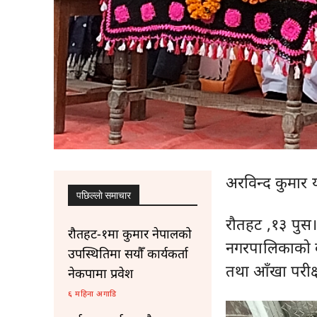
अरविन्द कुमार 
पछिल्लाे समाचार
रौतहट ,१३ पुस।
रौतहट-१मा कुमार नेपालको
नगरपालिकाको बन्
उपस्थितिमा सयौँ कार्यकर्ता
तथा आँखा परीक
नेकपामा प्रवेश
६ महिना अगाडि