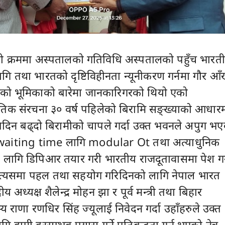
को क्रममा अस्पतालको गतिविधि अस्पतालको पहुँच भारत
गि तथा भारतको दृष्टिविहीनता न्यूनीकरण गर्नमा गौर आँ
ेको भूमिकाको बारेमा जानकारिगरको थियो एको
िक संरचना ३० वर्ष पहिलेको बिरामि सङ्ख्याको आधार
तिदिन बढ्दो बिरामीको चापले गर्दा उक्त भवनले अपुग भ
waiting time लागि modular Ot तथा अत्याधुनिक
ागि डिपिआर तयार गरी भारतीय राजदूतावासमा पेश गर्
 त्यसमा पहल तथा सहयोग गरिदिनको लागि नेपाल भारत
द्रीय अध्यक्ष शैलेन्द्र मोहन झा र पूर्व मन्त्री तथा बिहार
 राणा रणधिर सिंह ज्यूलाई निवेदन गर्दा उहाँहरुले उक्त
हामी हरसम्भव प्रयास गर्ने प्रतिबद्धता गर्नु भएको नेत्र