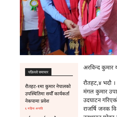
अरविन्द कुमार 
पछिल्लाे समाचार
राैतहट,४ भदौ 
रौतहट-१मा कुमार नेपालको
मंगल कुमार उपा
उपस्थितिमा सयौँ कार्यकर्ता
उदघाटन गरिएक
नेकपामा प्रवेश
राजर्षि जनक व
६ महिना अगाडि