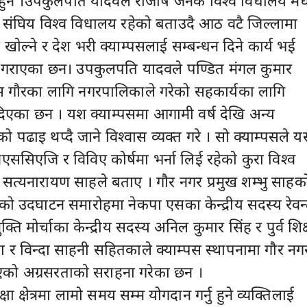
 हुन ।उपकुलपति यादवले राजर्षि जनक विश्व विधालय म
्र संघिय विश्व विधालय रहेको बताउदै आठ वटै जिल्लामा
खाेल्ने र देश भरी क्याम्पसलाई सम्बन्धन दिने कार्य भई
 गराएका छन। उपकुलपति यादवले पण्डित मंगल कुमार
पस गाैरका लागि नगरपालिकाले गरेको सहकार्यका लागि
िएका छन । यश क्याम्पसमा आगामी वर्ष देखि अन्य
को पढाइ थप्दै जाने विश्वास व्यक्त गरे । सो क्याम्पसले य
विएससिएजि र विविए कोर्षमा भर्ना लिई रहेकाे कुरा विश्व
त्यनारायण साहले बताए । गाैर नगर प्रमुख शम्भु साहक
को उदघाटन समारोहमा नेकपा एसका केन्द्रीय सदस्य रेवन
मुक्ति मोर्चाका केन्द्रीय सदस्य अनिल कुमार सिंह र पुर्व शि
 र विन्दा साहनी सहितकाले क्याम्पस स्थापनामा गाैर नग
एको अग्रसरताकाे सराहना गरेका छन ।
ा क्षेत्रमा लामो समय सम्म योगदान गर्नु हुने व्यक्तिलाई