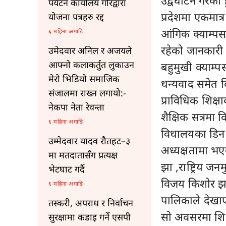
उद्वधाटन गरेका
पर्यटन कार्यालय गौरद्वारा
प्रदेशमा एकमात
योजना पत्रहरु रद्द
आंगिक क्याम्पस 
६ महिना अगाडि
रहेको जानकारी
उमेदवार अनिल र अजयले
आफ्नो कलाकर्तुत लुकाउन
बहुमुखी क्याम्
मेरो भिडियो समाजिक
धन्यवाद समेत द
संजालमा राख्न लगायो:-
प्राविधिक शिक्षा
नेकपा नेता रेवन्ता
शैक्षिक सत्रमा 
६ महिना अगाडि
विधालयका डिन स
उम्मेदवार यादव रौतहट–३
अध्यक्षतामा भए
मा मतदातासँग प्रत्यक्ष
झा ,राष्ट्रिय जन
भेटघाट गर्दै
विजय किशाेर झा
६ महिना अगाडि
पालिकाले देखा
तस्करी, अपराध र निर्वाचन
साे अवसरमा शिक्ष
सुरक्षामा कडाइ गर्ने एसपी