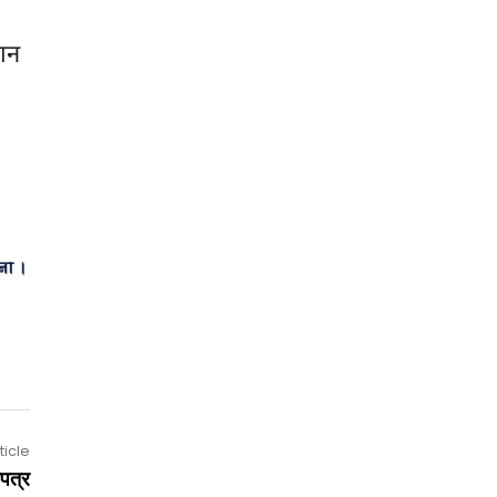
मान
ticle
पत्र