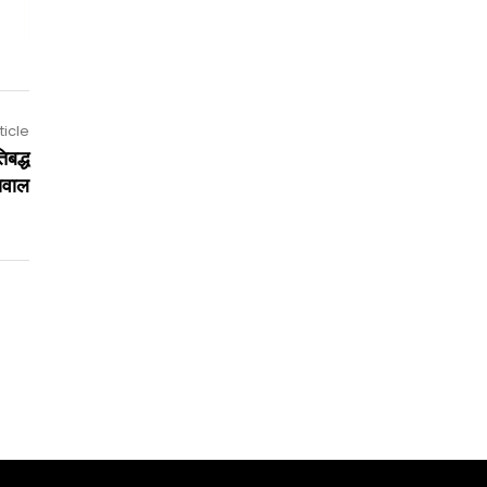
ticle
िबद्ध
सवाल