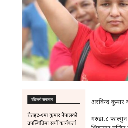
पछिल्लाे समाचार
अरविन्द कुमार 
रौतहट-१मा कुमार नेपालको
गरुडा,८ फाल्गुन 
उपस्थितिमा सयौँ कार्यकर्ता
शिवनगर मन्दिर 