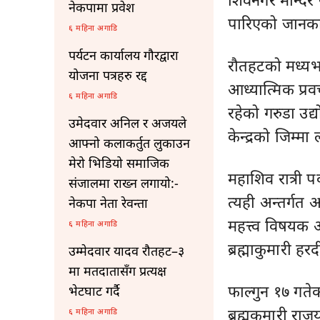
नेकपामा प्रवेश
पारिएको जानकार
६ महिना अगाडि
पर्यटन कार्यालय गौरद्वारा
रौतहटको मध्यभा
योजना पत्रहरु रद्द
आध्यात्मिक प्र
६ महिना अगाडि
रहेको गरुडा उद
उमेदवार अनिल र अजयले
केन्द्रको जिम्म
आफ्नो कलाकर्तुत लुकाउन
मेरो भिडियो समाजिक
महाशिव रात्री प
संजालमा राख्न लगायो:-
त्यही अन्तर्गत
नेकपा नेता रेवन्ता
महत्त्व विषयक
६ महिना अगाडि
ब्रह्माकुमारी ह
उम्मेदवार यादव रौतहट–३
मा मतदातासँग प्रत्यक्ष
फाल्गुन १७ गतेक
भेटघाट गर्दै
ब्रह्मकुमारी राज
६ महिना अगाडि