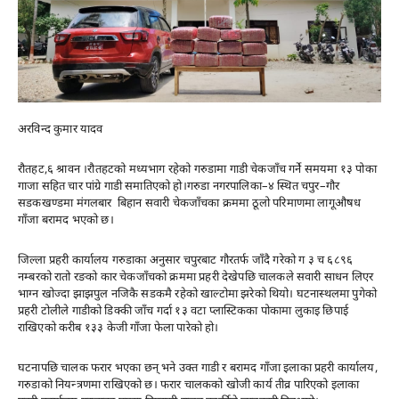
अरविन्द कुमार यादव
रौतहट,६ श्रावन ।रौतहटको मध्यभाग रहेको गरुडामा गाडी चेकजाँच गर्ने समयमा १३ पोका
गाजा सहित चार पांग्रे गाडी समातिएको हो।गरुडा नगरपालिका–४ स्थित चपुर–गौर
सडकखण्डमा मंगलबार बिहान सवारी चेकजाँचका क्रममा ठूलो परिमाणमा लागूऔषध
गाँजा बरामद भएको छ।
जिल्ला प्रहरी कार्यालय गरुडाका अनुसार चपुरबाट गौरतर्फ जाँदै गरेको ग ३ च ६८९६
नम्बरको रातो रङको कार चेकजाँचको क्रममा प्रहरी देखेपछि चालकले सवारी साधन लिएर
भाग्न खोज्दा झाझपुल नजिकै सडकमै रहेको खाल्टोमा झरेको थियो। घटनास्थलमा पुगेको
प्रहरी टोलीले गाडीको डिक्की जाँच गर्दा १३ वटा प्लास्टिकका पोकामा लुकाइ छिपाई
राखिएको करीब १३३ केजी गाँजा फेला पारेको हो।
घटनापछि चालक फरार भएका छन् भने उक्त गाडी र बरामद गाँजा इलाका प्रहरी कार्यालय,
गरुडाको नियन्त्रणमा राखिएको छ। फरार चालकको खोजी कार्य तीव्र पारिएको इलाका