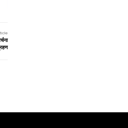
ticle
र्चना
ग्रहण