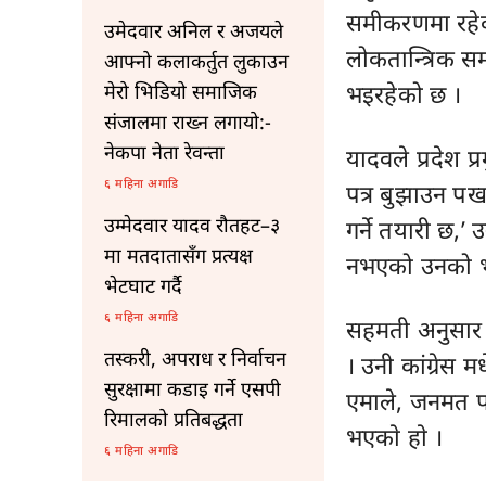
समीकरणमा रहेका
उमेदवार अनिल र अजयले
लोकतान्त्रिक स
आफ्नो कलाकर्तुत लुकाउन
भइरहेको छ ।
मेरो भिडियो समाजिक
संजालमा राख्न लगायो:-
नेकपा नेता रेवन्ता
यादवले प्रदेश प
६ महिना अगाडि
पत्र बुझाउन पर्ख
उम्मेदवार यादव रौतहट–३
गर्ने तयारी छ,’
मा मतदातासँग प्रत्यक्ष
नभएको उनको भ
भेटघाट गर्दै
६ महिना अगाडि
सहमती अनुसार का
तस्करी, अपराध र निर्वाचन
। उनी कांग्रेस म
सुरक्षामा कडाइ गर्ने एसपी
एमाले, जनमत पा
रिमालको प्रतिबद्धता
भएकाे हाे ।
६ महिना अगाडि