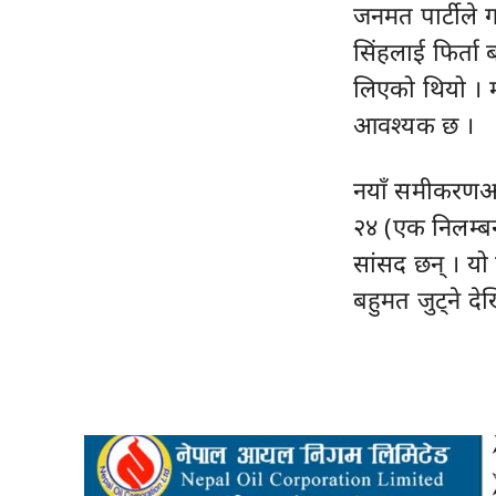
जनमत पार्टीले 
सिंहलाई फिर्ता
लिएको थियो । 
आवश्यक छ ।
नयाँ समीकरणअन
२४ (एक निलम्ब
सांसद छन् । यो
बहुमत जुट्ने द