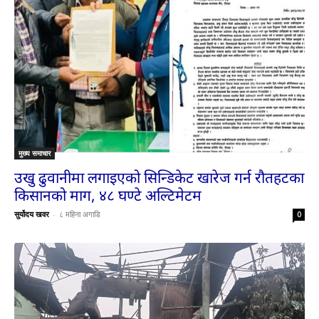
मुख्य समाचार
उखु ढुवानीमा लगाइएको सिन्डिकेट खारेज गर्न रौतहटका
किसानको माग, ४८ घण्टे अल्टिमेटम
सुर्योदय खवर
-
८ महिना अगाडि
0