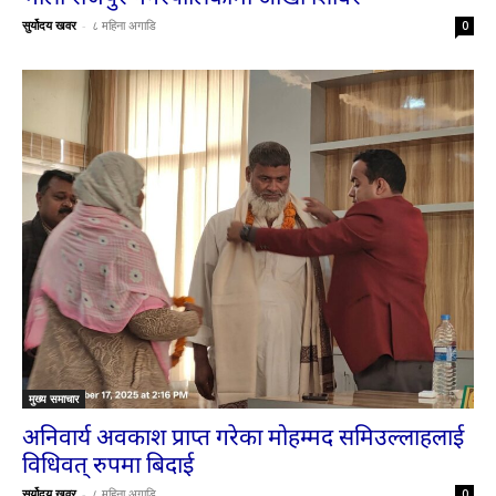
सुर्योदय खवर
-
८ महिना अगाडि
0
मुख्य समाचार
अनिवार्य अवकाश प्राप्त गरेका मोहम्मद समिउल्लाहलाई
विधिवत् रुपमा बिदाई
सुर्योदय खवर
-
८ महिना अगाडि
0